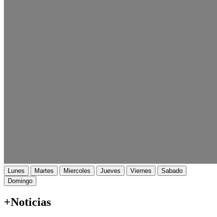
Lunes
Martes
Miercoles
Jueves
Viernes
Sabado
Domingo
+Noticias